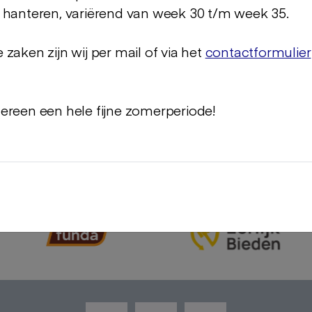
 hanteren, variërend van week 30 t/m week 35.
zaken zijn wij per mail of via het
contactformulier
rs in projectontwikkeling, bouw en va
n? Neem contact op om de mogelijkheden te
ereen een hele fijne zomerperiode!
CONTACT