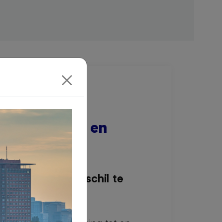
keling, bouw en
k project het verschil te