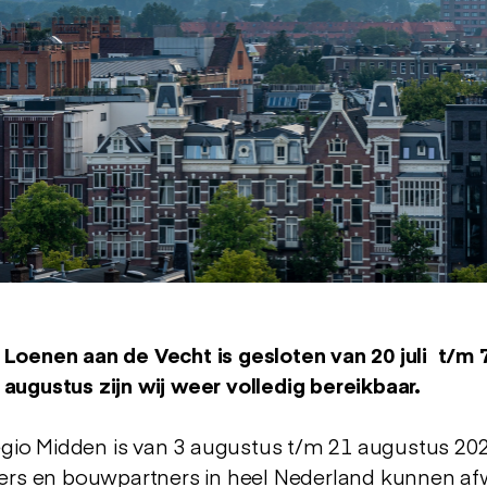
Properties
omvat het gehele ontwikkelproces. Van ini
len voor eigen rekening en risico of particperen r
eden. Onze projecten zijn herkenbaar; ze springen 
 inpassing.
 we de realisatie van alle soorten vastgoed. Door 
nelheid van een project aanzienlijk verkort. Door s
. Dit resulteert in lagere bouwkosten en een hoge
p vastgoed, makelaardij en
taxaties
van het hogere s
e Ronde Venen. Elke woning is uniek en een deskund
rkoop. Je bent bij ons ook aan het juiste adres voo
 Loenen aan de Vecht is gesloten van 20 juli t/m 
 augustus zijn wij weer volledig bereikbaar.
io Midden is van 3 augustus t/m 21 augustus 202
s en bouwpartners in heel Nederland kunnen af