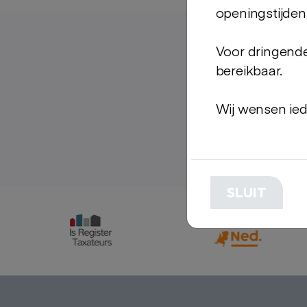
openingstijden
Voor dringende 
Partne
bereikbaar.
Samenwerke
Wij wensen ied
SLUIT