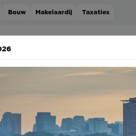
Bouw
Makelaardij
Taxaties
026
iten bestaan uit projectontwik
in één krachtige organisatie, om zo voor el