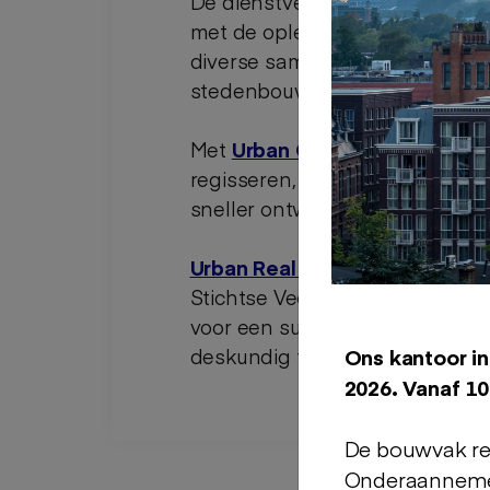
De dienstverlening van
Urban 
met de oplevering. We ontwikke
diverse samenwerkingsmogelijkh
stedenbouw en landschappelijk
Met
Urban Construct
verzorgen
regisseren, wordt de doorloops
sneller ontwikkelen en bouwen
Urban Real Estate
richt zich o
Stichtse Vecht, Hilversum en D
voor een succesvolle aan- of ve
deskundig taxatierapport.
Ons kantoor in
2026. Vanaf 10
De bouwvak reg
Onderaannemer