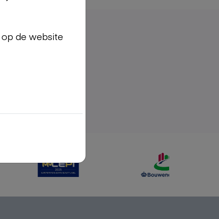
op de website
stgoed.
 bespreken.