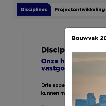
Disciplines
Projectontwikkeling
Bouwvak 2
Disciplines
Onze hoofdactivite
vastgoed
Drie expertises gebundeld 
kunnen maken.