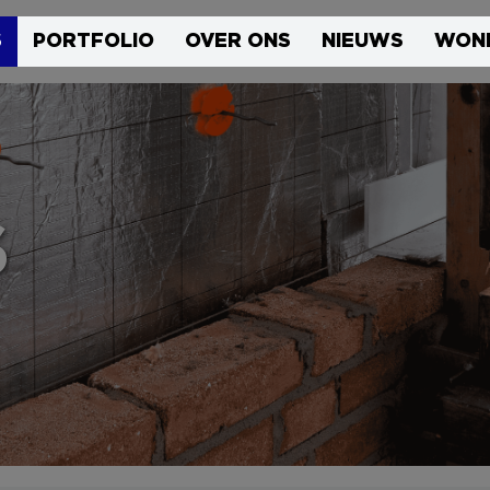
S
PORTFOLIO
OVER ONS
NIEUWS
WON
S