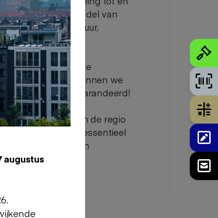
tiatief tot planvorming tot en
isicodragend door middel van
eruit qua architectuur,
bouwprocessen zelf te
neller te schakelen kunnen we
re omzet. Succes gegarandeerd!
egment woningen in de regio
ige begeleiding is essentieel
r een onafhankelijk en
7 augustus
6.
wijkende