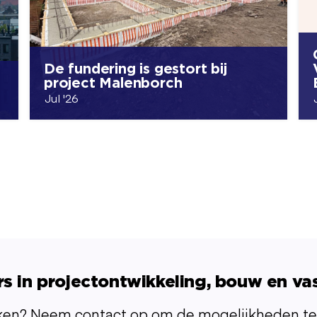
De fundering is gestort bij
project Malenborch
Jul '26
rs in projectontwikkeling, bouw en va
n? Neem contact op om de mogelijkheden te