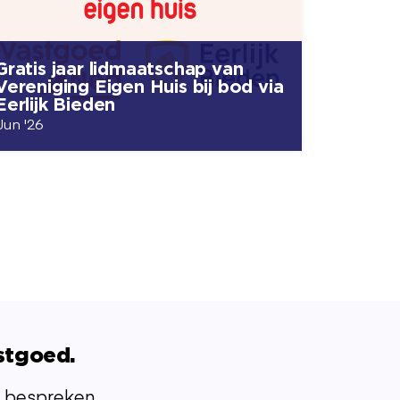
Gratis jaar lidmaatschap van
Vereniging Eigen Huis bij bod via
Eerlijk Bieden
Jun '26
stgoed.
 bespreken.