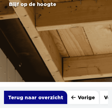
Blijf op de hoogte
Terug naar overzicht
Vorige
Vo