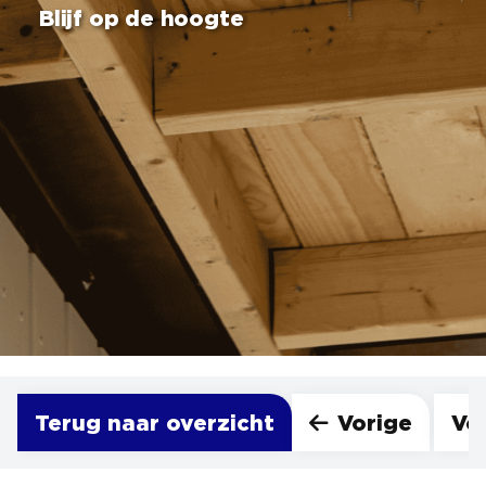
Blijf op de hoogte
Terug naar overzicht
Vorige
Vo